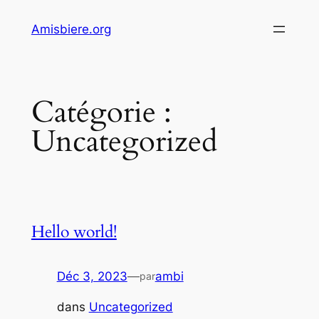
Aller
Amisbiere.org
au
contenu
Catégorie :
Uncategorized
Hello world!
Déc 3, 2023
—
ambi
par
dans
Uncategorized